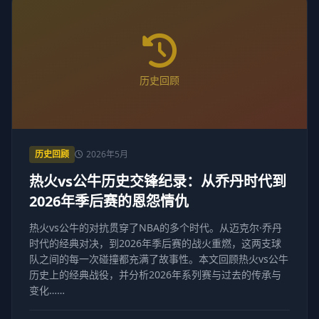
历史回顾
历史回顾
2026年5月
热火vs公牛历史交锋纪录：从乔丹时代到
2026年季后赛的恩怨情仇
热火vs公牛的对抗贯穿了NBA的多个时代。从迈克尔·乔丹
时代的经典对决，到2026年季后赛的战火重燃，这两支球
队之间的每一次碰撞都充满了故事性。本文回顾热火vs公牛
历史上的经典战役，并分析2026年系列赛与过去的传承与
变化……