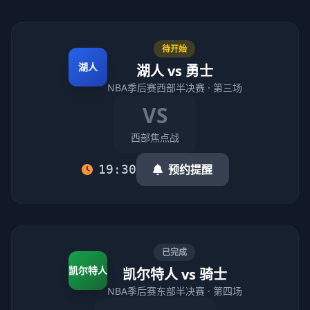
待开始
湖人
湖人 vs 勇士
NBA季后赛西部半决赛 · 第三场
VS
西部焦点战
19:30
预约提醒
已完成
凯尔特人
凯尔特人 vs 骑士
NBA季后赛东部半决赛 · 第四场