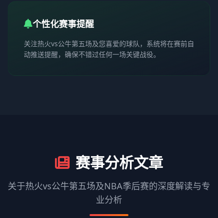
个性化赛事提醒
关注热火vs公牛第五场及您喜爱的球队，系统将在赛前自
动推送提醒，确保不错过任何一场关键战役。
赛事分析文章
关于热火vs公牛第五场及NBA季后赛的深度解读与专
业分析