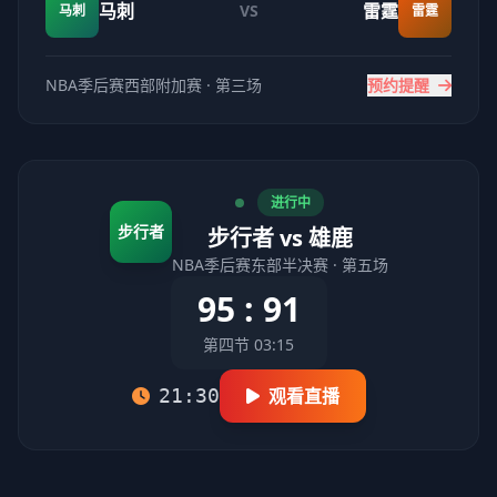
马刺
雷霆
VS
马刺
雷霆
NBA季后赛西部附加赛 · 第三场
预约提醒
进行中
步行者
步行者 vs 雄鹿
NBA季后赛东部半决赛 · 第五场
95 : 91
第四节 03:15
21:30
观看直播