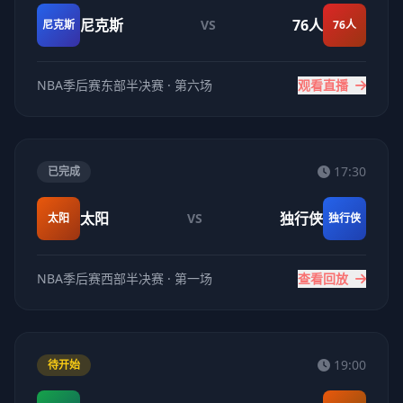
尼克斯
76人
VS
尼克斯
76人
NBA季后赛东部半决赛 · 第六场
观看直播
17:30
已完成
太阳
独行侠
VS
太阳
独行侠
NBA季后赛西部半决赛 · 第一场
查看回放
19:00
待开始