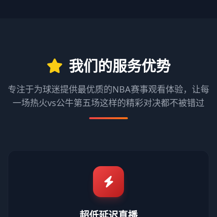
我们的服务优势
专注于为球迷提供最优质的NBA赛事观看体验，让每
一场热火vs公牛第五场这样的精彩对决都不被错过
超低延迟直播