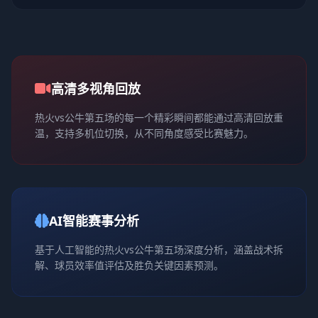
高清多视角回放
热火vs公牛第五场的每一个精彩瞬间都能通过高清回放重
温，支持多机位切换，从不同角度感受比赛魅力。
AI智能赛事分析
基于人工智能的热火vs公牛第五场深度分析，涵盖战术拆
解、球员效率值评估及胜负关键因素预测。