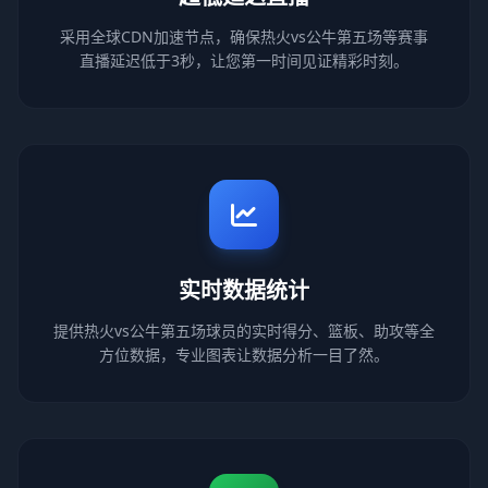
采用全球CDN加速节点，确保热火vs公牛第五场等赛事
直播延迟低于3秒，让您第一时间见证精彩时刻。
实时数据统计
提供热火vs公牛第五场球员的实时得分、篮板、助攻等全
方位数据，专业图表让数据分析一目了然。