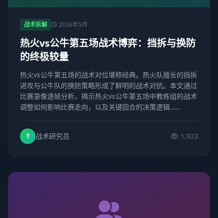
战术拆解
2026年5月
热火vs公牛第五场战术博弈：挡拆与换防
的终极较量
热火vs公牛第五场的战术对位堪称经典。热火队擅长的挡拆
进攻与公牛队的换防策略形成了鲜明的战术对抗。本文通过
比赛录像逐帧分析，揭示热火vs公牛第五场中教练组的战术
调整如何影响比赛走向，以及关键回合的决策逻辑……
战术研究员
1,923
T